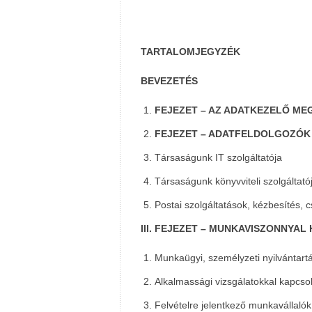
TARTALOMJEGYZÉK
BEVEZETÉS
FEJEZET – AZ ADATKEZELŐ ME
FEJEZET – ADATFELDOLGOZÓK
Társaságunk IT szolgáltatója
Társaságunk könyvviteli szolgáltató
Postai szolgáltatások, kézbesítés,
III. FEJEZET – MUNKAVISZONNYA
Munkaügyi, személyzeti nyilvántart
Alkalmassági vizsgálatokkal kapcso
Felvételre jelentkező munkavállalók