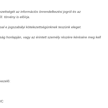
lezettségét az információs önrendelkezési jogról és az
. törvény is előírja.
sal e jogszabályi kötelezettségünknek teszünk eleget.
saság honlapján, vagy az érintett személy részére kérésére meg kell
kezelő:
4/C