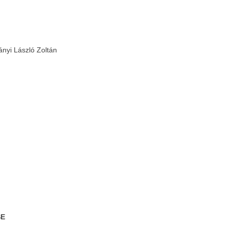
ányi László Zoltán
SE