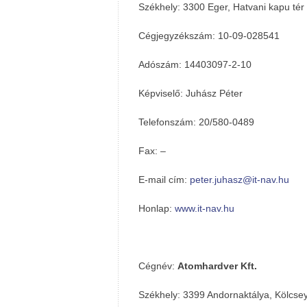
Székhely: 3300 Eger, Hatvani kapu tér 
Cégjegyzékszám: 10-09-028541
Adószám: 14403097-2-10
Képviselő: Juhász Péter
Telefonszám: 20/580-0489
Fax: –
E-mail cím:
peter.juhasz@it-nav.hu
Honlap:
www.it-nav.hu
Cégnév:
Atomhardver Kft.
Székhely: 3399 Andornaktálya, Kölcsey 