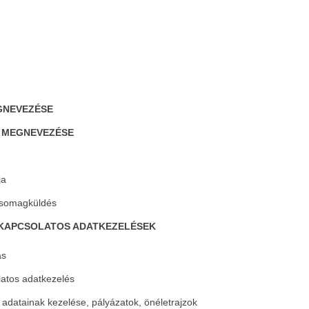
GNEVEZÉSE
 MEGNEVEZÉSE
ja
 csomagküldés
L KAPCSOLATOS ADATKEZELÉSEK
ás
latos adatkezelés
 adatainak kezelése, pályázatok, önéletrajzok