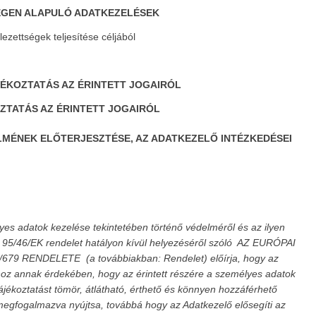
ÉGEN ALAPULÓ ADATKEZELÉSEK
ezettségek teljesítése céljából
ÉKOZTATÁS AZ ÉRINTETT JOGAIRÓL
OZTATÁS AZ ÉRINTETT JOGAIRÓL
RELMÉNEK ELŐTERJESZTÉSE, AZ ADATKEZELŐ INTÉZKEDÉSEI
s adatok kezelése tekintetében történő védelméről és az ilyen
95/46/EK rendelet hatályon kívül helyezéséről szóló
AZ EURÓPAI
9 RENDELETE (a továbbiakban: Rendelet) előírja, hogy az
hoz annak érdekében, hogy az érintett részére a személyes adatok
jékoztatást tömör, átlátható, érthető és könnyen hozzáférhető
egfogalmazva nyújtsa, továbbá hogy az Adatkezelő elősegíti az