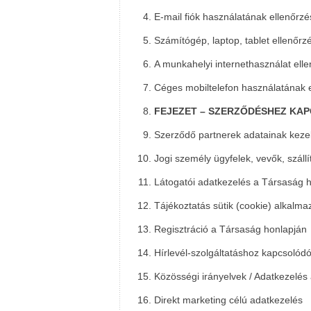
E-mail fiók használatának ellenőrz
Számítógép, laptop, tablet ellenőr
A munkahelyi internethasználat ell
Céges mobiltelefon használatának 
FEJEZET – SZERZŐDÉSHEZ KA
Szerződő partnerek adatainak kezelé
Jogi személy ügyfelek, vevők, száll
Látogatói adatkezelés a Társaság 
Tájékoztatás sütik (cookie) alkalma
Regisztráció a Társaság honlapján
Hírlevél-szolgáltatáshoz kapcsolód
Közösségi irányelvek / Adatkezelé
Direkt marketing célú adatkezelés