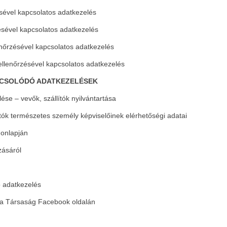
ésével kapcsolatos adatkezelés
zésével kapcsolatos adatkezelés
enőrzésével kapcsolatos adatkezelés
ellenőrzésével kapcsolatos adatkezelés
PCSOLÓDÓ ADATKEZELÉSEK
se – vevők, szállítók nyilvántartása
ítók természetes személy képviselőinek elérhetőségi adatai
honlapján
zásáról
ó adatkezelés
s a Társaság Facebook oldalán