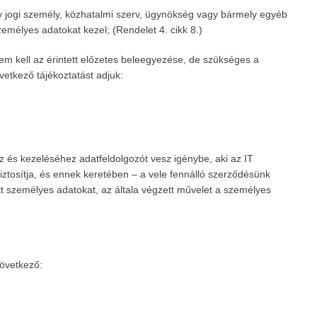
y jogi személy, közhatalmi szerv, ügynökség vagy bármely egyéb
emélyes adatokat kezel; (Rendelet 4. cikk 8.)
m kell az érintett előzetes beleegyezése, de szükséges a
etkező tájékoztatást adjuk:
 és kezeléséhez adatfeldolgozót vesz igénybe, aki az IT
biztosítja, és ennek keretében – a vele fennálló szerződésünk
t személyes adatokat, az általa végzett művelet a személyes
övetkező: