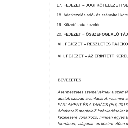
FEJEZET – JOGI KÖTELEZETTS
Adatkezelés adó- és számviteli kötel
Kifizetői adatkezelés
FEJEZET – ÖSSZEFOGLALÓ TÁJ
VII. FEJEZET – RÉSZLETES TÁJÉK
VIII. FEJEZET – AZ ÉRINTETT KÉ
BEVEZETÉS
A természetes személyeknek a személye
adatok szabad áramlásáról, valamint a 
PARLAMENT ÉS A TANÁCS (EU) 2016/67
Adatkezelő megfelelő intézkedéseket 
kezelésére vonatkozó, minden egyes tá
formában, világosan és közérthetően m