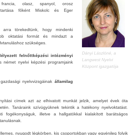
francia, olasz, spanyol, orosz
 tartása főként Miskolc és Eger
or arra törekedtünk, hogy mindenki
ebb oktatási formát és mindazt a
elvtanuláshoz szükséges.
Dányi Lászlóné, a
élyezett felnőttképzési intézményi
Langwest Nyelvi
s német nyelvi képzési programjaink
Központ igazgatója
 gazdasági nyelvvizsgáinak
államilag
yítási címek azt az elhivatott munkát jelzik, amelyet évek óta
etén. Tanáraink szívügyüknek tekintik a hatékony nyelvoktatást.
ti fogékonyságuk, illetve a hallgatókkal kialakított barátságos
vtanulásnak.
llemes, nyugodt légkörben, kis csoportokban vagy egyénileg folyik