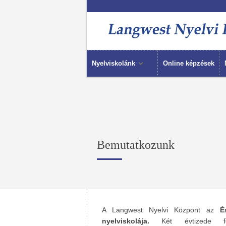
Nyelviskolánk
Online képzések
Bemutatkozunk
A Langwest Nyelvi Központ az
É
nyelviskolája.
Két évtizede fog