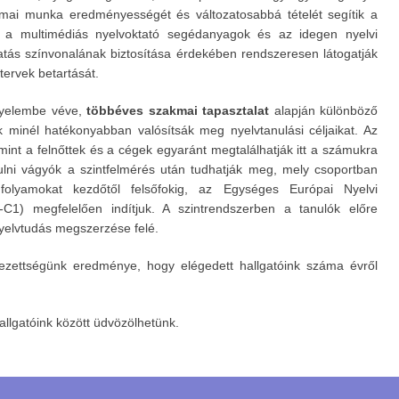
kmai munka eredményességét és változatosabbá tételét segítik a
, a multimédiás nyelvoktató segédanyagok és az idegen nyelvi
tás színvonalának biztosítása érdekében rendszeresen látogatják
atervek betartását.
igyelembe véve,
többéves szakmai tapasztalat
alapján különböző
nk minél hatékonyabban valósítsák meg nyelvtanulási céljaikat. Az
mint a felnőttek és a cégek egyaránt megtalálhatják itt a számukra
ulni vágyók a szintfelmérés után tudhatják meg, mely csoportban
nfolyamokat kezdőtől felsőfokig, az Egységes Európai Nyelvi
-C1) megfelelően indítjuk. A szintrendszerben a tanulók előre
yelvtudás megszerzése felé.
elezettségünk eredménye, hogy elégedett hallgatóink száma évről
llgatóink között üdvözölhetünk.