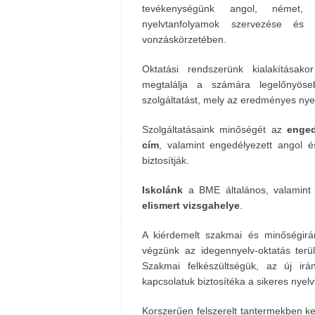
tevékenységünk angol, német, 
nyelvtanfolyamok szervezése és
vonzáskörzetében.
Oktatási rendszerünk kialakításak
megtalálja a számára legelőnyös
szolgáltatást, mely az eredményes ny
Szolgáltatásaink minőségét az
enged
cím
, valamint engedélyezett angol é
biztosítják.
Iskolánk
a BME általános, valamint
elismert vizsgahelye
.
A kiérdemelt szakmai és minőségirán
végzünk az idegennyelv-oktatás terül
Szakmai felkészültségük, az új irán
kapcsolatuk biztosítéka a sikeres nyel
Korszerűen felszerelt tantermekben ke