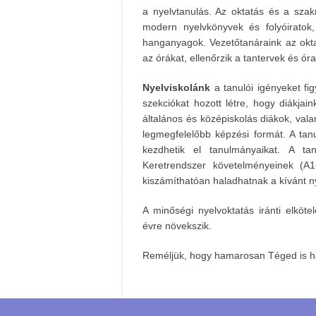
a nyelvtanulás. Az oktatás és a sza
modern nyelvkönyvek és folyóiratok
hanganyagok. Vezetőtanáraink az okta
az órákat, ellenőrzik a tantervek és ór
Nyelviskolánk
a tanulói igényeket f
szekciókat hozott létre, hogy diákjai
általános és középiskolás diákok, vala
legmegfelelőbb képzési formát. A tan
kezdhetik el tanulmányaikat. A ta
Keretrendszer követelményeinek (A1
kiszámíthatóan haladhatnak a kívánt n
A minőségi nyelvoktatás iránti elköt
évre növekszik.
Reméljük, hogy hamarosan Téged is ha