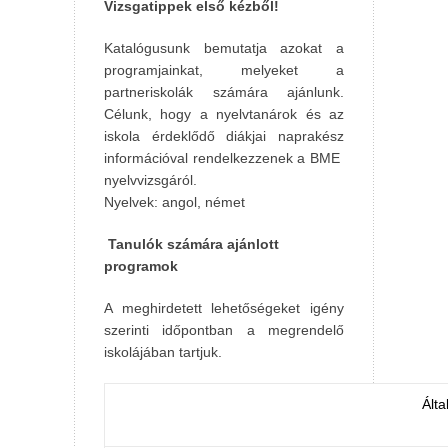
Vizsgatippek első kézből!
Katalógusunk bemutatja azokat a
programjainkat, melyeket a
partneriskolák számára ajánlunk.
Célunk, hogy a nyelvtanárok és az
iskola érdeklődő diákjai naprakész
információval rendelkezzenek a BME
nyelvvizsgáról.
Nyelvek: angol, német
Tanulók számára ajánlott
programok
A meghirdetett lehetőségeket igény
szerinti időpontban a megrendelő
iskolájában tartjuk.
Ált