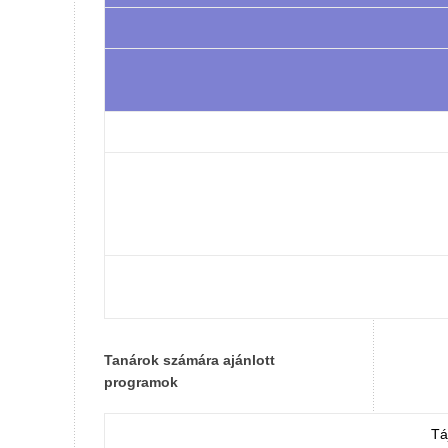
Tanárok számára ajánlott
programok
Tá