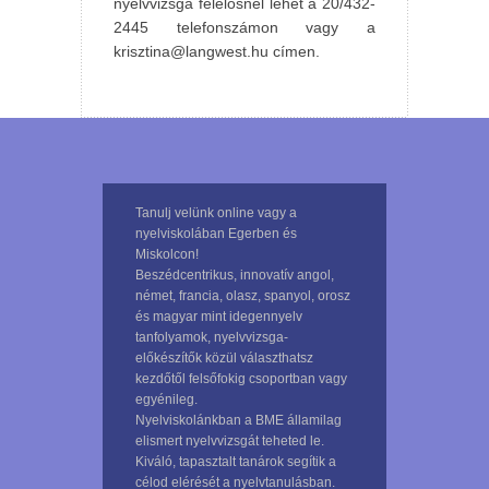
nyelvvizsga felelősnél lehet a 20/432-
2445 telefonszámon vagy a
krisztina@langwest.hu címen.
Tanulj velünk online vagy a
nyelviskolában Egerben és
Miskolcon!
Beszédcentrikus, innovatív angol,
német, francia, olasz, spanyol, orosz
és magyar mint idegennyelv
tanfolyamok, nyelvvizsga-
előkészítők közül választhatsz
kezdőtől felsőfokig csoportban vagy
egyénileg.
Nyelviskolánkban a BME államilag
elismert nyelvvizsgát teheted le.
Kiváló, tapasztalt tanárok segítik a
célod elérését a nyelvtanulásban.