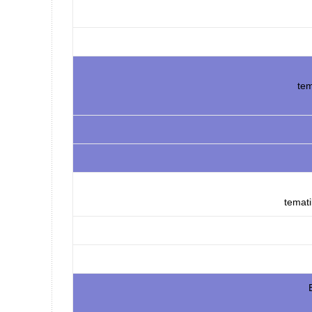
tem
temati