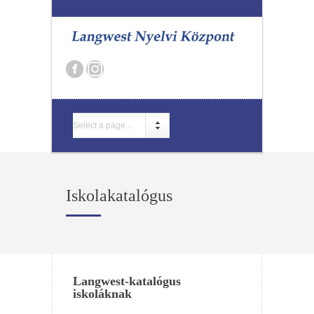
Select a page...
Iskolakatalógus
Langwest-katalógus
iskoláknak