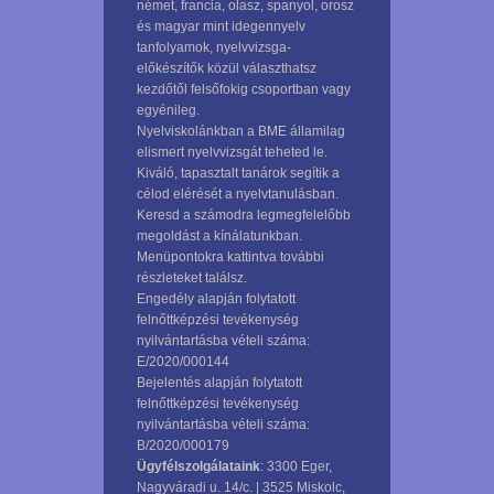
német, francia, olasz, spanyol, orosz
és magyar mint idegennyelv
tanfolyamok, nyelvvizsga-
előkészítők közül választhatsz
kezdőtől felsőfokig csoportban vagy
egyénileg.
Nyelviskolánkban a BME államilag
elismert nyelvvizsgát teheted le.
Kiváló, tapasztalt tanárok segítik a
célod elérését a nyelvtanulásban.
Keresd a számodra legmegfelelőbb
megoldást a kínálatunkban.
Menüpontokra kattintva további
részleteket találsz.
Engedély alapján folytatott
felnőttképzési tevékenység
nyilvántartásba vételi száma:
E/2020/000144
Bejelentés alapján folytatott
felnőttképzési tevékenység
nyilvántartásba vételi száma:
B/2020/000179
Ügyfélszolgálataink
: 3300 Eger,
Nagyváradi u. 14/c. | 3525 Miskolc,