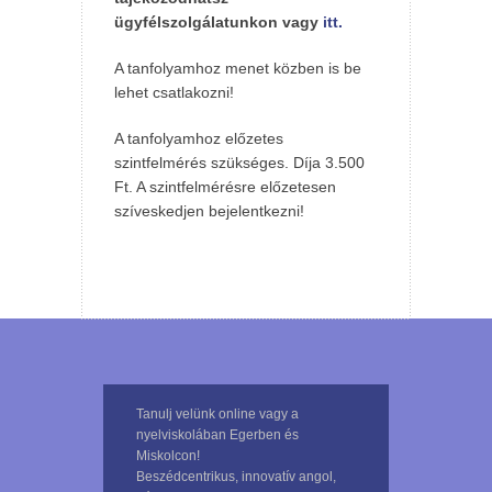
ügyfélszolgálatunkon vagy
itt.
A tanfolyamhoz menet közben is be
lehet csatlakozni!
A tanfolyamhoz előzetes
szintfelmérés szükséges. Díja 3.500
Ft. A szintfelmérésre előzetesen
szíveskedjen bejelentkezni!
Tanulj velünk online vagy a
nyelviskolában Egerben és
Miskolcon!
Beszédcentrikus, innovatív angol,