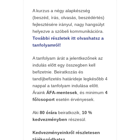
A kurzus a négy alapkészség
(beszéd, írás, olvasás, beszédértés)
fejlesztésére irányul, nagy hangsúlyt
helyezve a szóbeli kommunikációra.
További részletek itt olvashatsz a
tanfolyamról!
A tanfolyam árát a jelentkezőnek az
indulás előtt egy összegben kell
befizetnie. Beiratkozás és
tandíjbefizetés határideje legkésőbb 4
nappal a tanfolyam indulása előtt.
Áraink
ÁFA-mentesek
, és minimum
4
fő/csoport
esetén érvényesek.
Aki
80 órára
beiratkozik,
10 %
kedvezményben
részesül.
Kedvezményeinkről részletesen
tájékozódhatsz