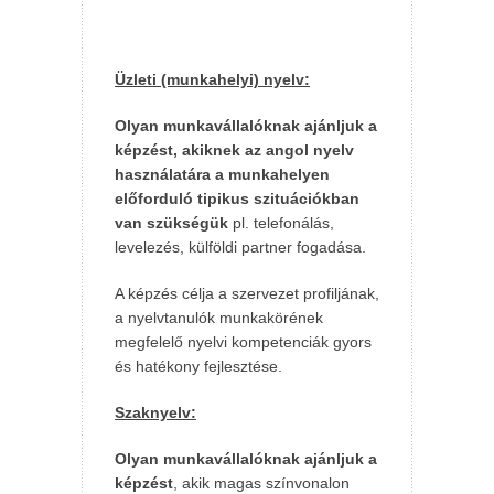
Üzleti (munkahelyi) nyelv:
Olyan munkavállalóknak ajánljuk a
képzést, akiknek az angol nyelv
használatára a munkahelyen
előforduló tipikus szituációkban
van szükségük
pl. telefonálás,
levelezés, külföldi partner fogadása.
A képzés célja a szervezet profiljának,
a nyelvtanulók munkakörének
megfelelő nyelvi kompetenciák gyors
és hatékony fejlesztése.
Szaknyelv:
Olyan munkavállalóknak ajánljuk a
képzést
, akik magas színvonalon