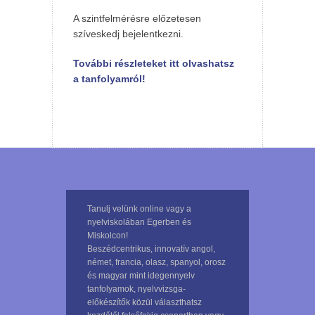
A szintfelmérésre előzetesen
szíveskedj bejelentkezni.
További részleteket itt olvashatsz
a tanfolyamról!
Tanulj velünk online vagy a
nyelviskolában Egerben és
Miskolcon!
Beszédcentrikus, innovatív angol,
német, francia, olasz, spanyol, orosz
és magyar mint idegennyelv
tanfolyamok, nyelvvizsga-
előkészítők közül választhatsz