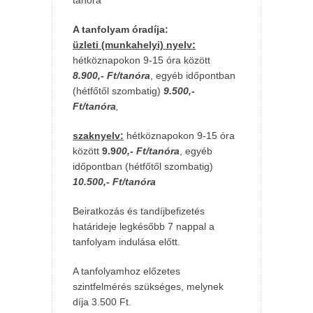
tanóra
A tanfolyam óradíja:
üzleti (munkahelyi) nyelv:
hétköznapokon 9-15 óra között
8.900,- Ft/tanóra
, egyéb időpontban
(hétfőtől szombatig)
9.500,-
Ft/tanóra
,
szaknyelv:
hétköznapokon 9-15 óra
között
9.9
00,- Ft/tanóra
, egyéb
időpontban (hétfőtől szombatig)
10.500,- Ft/tanóra
Beiratkozás és tandíjbefizetés
határideje legkésőbb 7 nappal a
tanfolyam indulása előtt.
A tanfolyamhoz előzetes
szintfelmérés szükséges, melynek
díja 3.500 Ft.