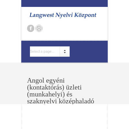
Select a page...
Angol egyéni
(kontaktórás) üzleti
(munkahelyi) és
szaknyelvi középhaladó
nyelvtanfolyam (B1) -
Eger