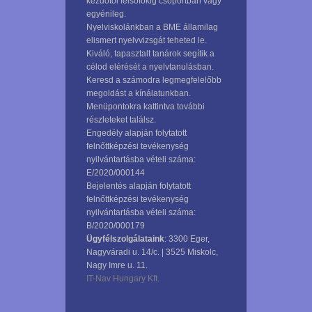
kezdőtől felsőfokig csoportban vagy
egyénileg.
Nyelviskolánkban a BME államilag
elismert nyelvvizsgát teheted le.
Kiváló, tapasztalt tanárok segítik a
célod elérését a nyelvtanulásban.
Keresd a számodra legmegfelelőbb
megoldást a kínálatunkban.
Menüpontokra kattintva további
részleteket találsz.
Engedély alapján folytatott
felnőttképzési tevékenység
nyilvántartásba vételi száma:
E/2020/000144
Bejelentés alapján folytatott
felnőttképzési tevékenység
nyilvántartásba vételi száma:
B/2020/000179
Ügyfélszolgálataink
: 3300 Eger,
Nagyváradi u. 14/c. | 3525 Miskolc,
Nagy Imre u. 11.
IT-Nav Hungary Kft.