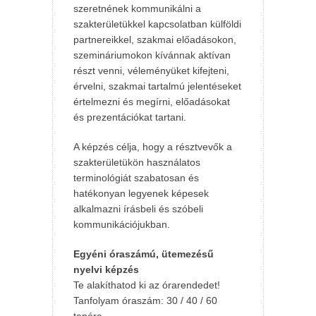
szeretnének kommunikálni a
szakterületükkel kapcsolatban külföldi
partnereikkel, szakmai előadásokon,
szemináriumokon kívánnak aktívan
részt venni, véleményüket kifejteni,
érvelni, szakmai tartalmú jelentéseket
értelmezni és megírni, előadásokat
és prezentációkat tartani.
A képzés célja, hogy a résztvevők a
szakterületükön használatos
terminológiát szabatosan és
hatékonyan legyenek képesek
alkalmazni írásbeli és szóbeli
kommunikációjukban.
Egyéni óraszámú, ütemezésű
nyelvi képzés
Te alakíthatod ki az órarendedet!
Tanfolyam óraszám: 30 / 40 / 60