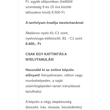
Ft, egyéb időpontban (hétfőtől
szombatig 9 és 15 óra közötti
időszakon kívül) 8.500 Ft.
A tanfolyam óradíja mestertanárral:
Általános nyelv A1-C1 szint,
nyelvvizsga-előkészítő, B1 - C1 szint
8.600,- Ft
CSAK EGY KATTINTÁS A
NYELVTANULÁS!
Használd ki az online képzés
előnyeit!
Kényelmesen, otthon vagy
munkahelyeden, a saját
számítógépeden tanári irányítással
tanulhatsz.
A képzés a négy alapkészség
(beszéd, írás, olvasás, beszédértés)