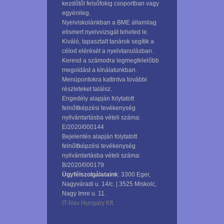
kezdőtől felsőfokig csoportban vagy
egyénileg.
Nyelviskolánkban a BME államilag
elismert nyelvvizsgát teheted le.
Kiváló, tapasztalt tanárok segítik a
célod elérését a nyelvtanulásban.
Keresd a számodra legmegfelelőbb
megoldást a kínálatunkban.
Menüpontokra kattintva további
részleteket találsz.
Engedély alapján folytatott
felnőttképzési tevékenység
nyilvántartásba vételi száma:
E/2020/000144
Bejelentés alapján folytatott
felnőttképzési tevékenység
nyilvántartásba vételi száma:
B/2020/000179
Ügyfélszolgálataink
: 3300 Eger,
Nagyváradi u. 14/c. | 3525 Miskolc,
Nagy Imre u. 11.
IT-Nav Hungary Kft.