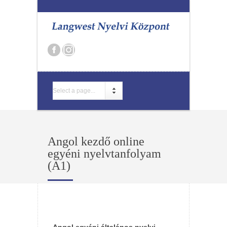
Select a page...
Angol kezdő online
egyéni nyelvtanfolyam
(A1)