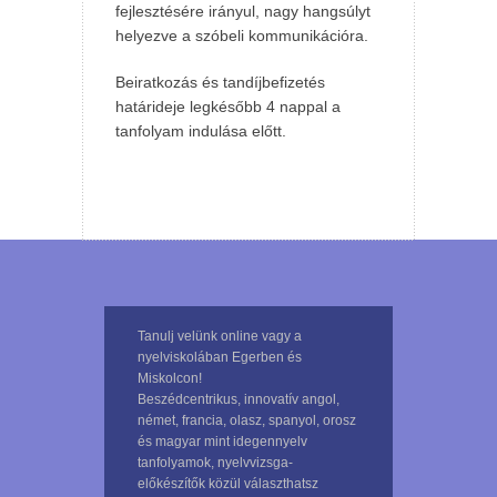
fejlesztésére irányul, nagy hangsúlyt
helyezve a szóbeli kommunikációra.
Beiratkozás és tandíjbefizetés
határideje legkésőbb 4 nappal a
tanfolyam indulása előtt.
Tanulj velünk online vagy a
nyelviskolában Egerben és
Miskolcon!
Beszédcentrikus, innovatív angol,
német, francia, olasz, spanyol, orosz
és magyar mint idegennyelv
tanfolyamok, nyelvvizsga-
előkészítők közül választhatsz