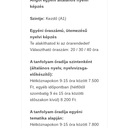
Angol egyéni általános nyelvi
képzés
Szintje:
Kezdő (A1)
Egyéni óraszámú, ütemezésű
nyelvi képzés
Te alakíthatod ki az órarendedet!
Választható óraszám: 20 / 30 / 40 óra
A tanfolyam óradíja szintenként
(általános nyelv, nyelvvizsga-
előkészítő):
Hétköznapokon 9-15 óra között 7.500
Ft, egyéb időpontban (hétfőtől
szombatig 9 és 15 óra közötti
időszakon kívül) 8.200 Ft.
A tanfolyam óradíja egyéni
tematika alapján:
Hétköznapokon 9-15 óra között 7.800