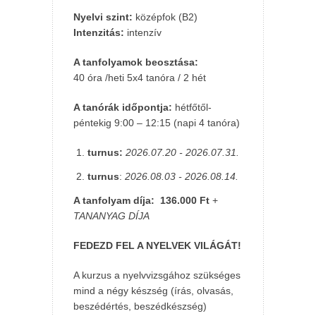
Nyelvi szint:
középfok (B2)
Intenzitás
:
intenzív
A tanfolyamok beosztása:
40 óra /heti 5x4 tanóra / 2 hét
A tanórák időpontja:
hétfőtől-
péntekig 9:00 – 12:15 (napi 4 tanóra)
turnus:
2026.07.20 - 2026.07.31.
turnus
:
2026.08.03 - 2026.08.14.
A tanfolyam díja:
136.000 Ft
+
TANANYAG DÍJA
FEDEZD FEL A NYELVEK VILÁGÁT!
A kurzus a nyelvvizsgához szükséges
mind a négy készség (írás, olvasás,
beszédértés, beszédkészség)