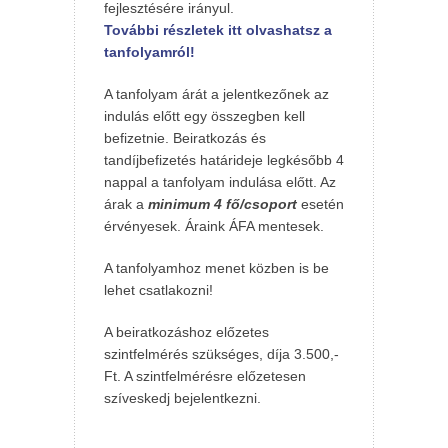
fejlesztésére irányul.
További részletek itt olvashatsz a
tanfolyamról!
A tanfolyam árát a jelentkezőnek az
indulás előtt egy összegben kell
befizetnie. Beiratkozás és
tandíjbefizetés határideje legkésőbb 4
nappal a tanfolyam indulása előtt. Az
árak a
minimum 4 fő/csoport
esetén
érvényesek. Áraink ÁFA mentesek.
A tanfolyamhoz menet közben is be
lehet csatlakozni!
A beiratkozáshoz előzetes
szintfelmérés szükséges, díja 3.500,-
Ft. A szintfelmérésre előzetesen
szíveskedj bejelentkezni.