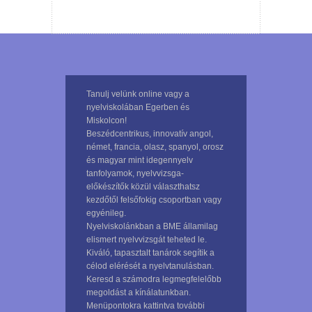
Tanulj velünk online vagy a
nyelviskolában Egerben és
Miskolcon!
Beszédcentrikus, innovatív angol,
német, francia, olasz, spanyol, orosz
és magyar mint idegennyelv
tanfolyamok, nyelvvizsga-
előkészítők közül választhatsz
kezdőtől felsőfokig csoportban vagy
egyénileg.
Nyelviskolánkban a BME államilag
elismert nyelvvizsgát teheted le.
Kiváló, tapasztalt tanárok segítik a
célod elérését a nyelvtanulásban.
Keresd a számodra legmegfelelőbb
megoldást a kínálatunkban.
Menüpontokra kattintva további