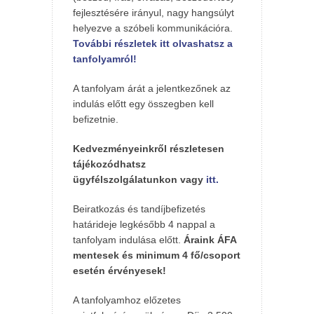
fejlesztésére irányul, nagy hangsúlyt
helyezve a szóbeli kommunikációra.
További részletek itt olvashatsz a
tanfolyamról!
A tanfolyam árát a jelentkezőnek az
indulás előtt egy összegben kell
befizetnie.
Kedvezményeinkről részletesen
tájékozódhatsz
ügyfélszolgálatunkon vagy
itt.
Beiratkozás és tandíjbefizetés
határideje legkésőbb 4 nappal a
tanfolyam indulása előtt.
Áraink ÁFA
mentesek és minimum 4 fő/csoport
esetén érvényesek!
A tanfolyamhoz előzetes