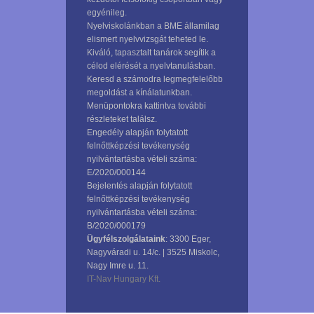
egyénileg.
Nyelviskolánkban a BME államilag
elismert nyelvvizsgát teheted le.
Kiváló, tapasztalt tanárok segítik a
célod elérését a nyelvtanulásban.
Keresd a számodra legmegfelelőbb
megoldást a kínálatunkban.
Menüpontokra kattintva további
részleteket találsz.
Engedély alapján folytatott
felnőttképzési tevékenység
nyilvántartásba vételi száma:
E/2020/000144
Bejelentés alapján folytatott
felnőttképzési tevékenység
nyilvántartásba vételi száma:
B/2020/000179
Ügyfélszolgálataink
: 3300 Eger,
Nagyváradi u. 14/c. | 3525 Miskolc,
Nagy Imre u. 11.
IT-Nav Hungary Kft.