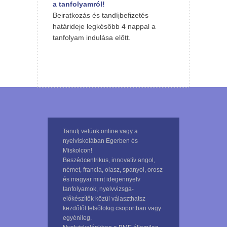
a tanfolyamról!
Beiratkozás és tandíjbefizetés
határideje legkésőbb 4 nappal a
tanfolyam indulása előtt.
Tanulj velünk online vagy a
nyelviskolában Egerben és
Miskolcon!
Beszédcentrikus, innovatív angol,
német, francia, olasz, spanyol, orosz
és magyar mint idegennyelv
tanfolyamok, nyelvvizsga-
előkészítők közül választhatsz
kezdőtől felsőfokig csoportban vagy
egyénileg.