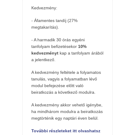
Kedvezmény:
- Áfamentes tandíj (27%
megtakarítás).
- A harmadik 30 órás egyéni
tanfolyam befizetésekor
10%
kedvezményt
kap a tanfolyam árából
a jelentkező.
A kedvezmény feltétele a folyamatos
tanulás, vagyis a folyamatban lévő
modul befejezése előtt való
beiratkozás a következő modulra.
A kedvezmény akkor vehető igénybe,
ha mindhárom modulra a beiratkozás
megtörténik egy naptári éven belül.
További részleteket itt olvashatsz