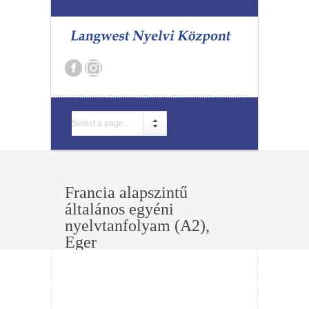
Select a page...
Francia alapszintű
általános egyéni
nyelvtanfolyam (A2),
Eger