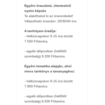
Egyéni óraszámú, ütemezésű
nyelvi képzés
Te alakíthatod ki az órarendedet!
Választható óraszám: 20/30/40 óra
A tanfolyam óradíja:
- hétköznapokon 9-15 óra között
7.500 Ft/tanóra,
- egyéb időpontban (hétfőtől
szombatig) 8.200 Ft/tanóra
Egyéni tematika alapján, ahol
nincs tankönyv a tananyaghoz:
- hétköznapokon 9-15 óra között
7.800 Ft/tanóra
- egyéb időpontban (hétfőtől
szombatig) 8.500 Ft/tanóra