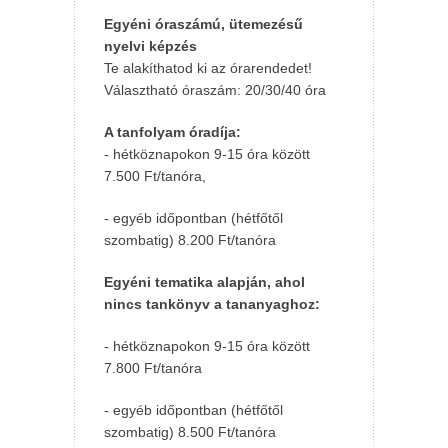
Egyéni óraszámú, ütemezésű
nyelvi képzés
Te alakíthatod ki az órarendedet!
Választható óraszám: 20/30/40 óra
A tanfolyam óradíja:
- hétköznapokon 9-15 óra között
7.500 Ft/tanóra,
- egyéb időpontban (hétfőtől
szombatig) 8.200 Ft/tanóra
Egyéni tematika alapján, ahol
nincs tankönyv a tananyaghoz:
- hétköznapokon 9-15 óra között
7.800 Ft/tanóra
- egyéb időpontban (hétfőtől
szombatig) 8.500 Ft/tanóra