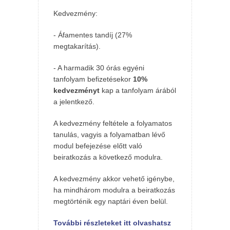
Kedvezmény:
- Áfamentes tandíj (27%
megtakarítás).
- A harmadik 30 órás egyéni
tanfolyam befizetésekor
10%
kedvezményt
kap a tanfolyam árából
a jelentkező.
A kedvezmény feltétele a folyamatos
tanulás, vagyis a folyamatban lévő
modul befejezése előtt való
beiratkozás a következő modulra.
A kedvezmény akkor vehető igénybe,
ha mindhárom modulra a beiratkozás
megtörténik egy naptári éven belül.
További részleteket itt olvashatsz