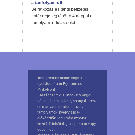
a tanfolyamról!
Beiratkozás és tandíjbefizetés
határideje legkésőbb 4 nappal a
tanfolyam indulása előtt.
Tanulj velünk online vagy a
nyelviskolában Egerben és
Miskolcon!
Beszédcentrikus, innovatív angol,
német, francia, olasz, spanyol, orosz
és magyar mint idegennyelv
tanfolyamok, nyelvvizsga-
előkészítők közül választhatsz
kezdőtől felsőfokig csoportban vagy
egyénileg.