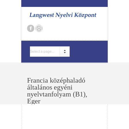
Select a page...
Francia középhaladó
általános egyéni
nyelvtanfolyam (B1),
Eger