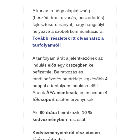
A kurzus a négy alapkészség
(beszéd, írás, olvasás, beszédértés)
fejlesztésére irányul, nagy hangsúlyt
helyezve a szóbeli kommunikációra.
További részletek itt olvashatsz a
tanfolyamról!
A tanfolyam árát a jelentkezőnek az
indulás előtt egy összegben kell
befizetnie. Beiratkozás és
tandíjbefizetés határideje legkésőbb 4
nappal a tanfolyam indulása előtt.
Áraink
ÁFA-mentesek
, és minimum
4
fő/csoport
esetén érvényesek.
Aki
80 órára
beiratkozik,
10 %
kedvezményben
részesül.
Kedvezményeinkről részletesen
tájékozódhatsz