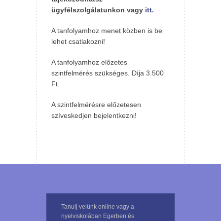
ügyfélszolgálatunkon vagy
itt.
A tanfolyamhoz menet közben is be
lehet csatlakozni!
A tanfolyamhoz előzetes
szintfelmérés szükséges. Díja 3.500
Ft.
A szintfelmérésre előzetesen
szíveskedjen bejelentkezni!
Tanulj velünk online vagy a
nyelviskolában Egerben és