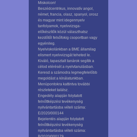
Miskolcon!
Beszédcentrikus, innovatív angol,
német, francia, olasz, spanyol, orosz
és magyar mint idegennyelv
tanfolyamok, nyelvvizsga-
előkészítők közül választhatsz
kezdőtől felsőfokig csoportban vagy
egyénileg.
Nyelviskolánkban a BME államilag
elismert nyelvvizsgát teheted le.
Kiváló, tapasztalt tanárok segítik a
célod elérését a nyelvtanulásban.
Keresd a számodra legmegfelelőbb
megoldást a kínálatunkban.
Menüpontokra kattintva további
részleteket találsz.
Engedély alapján folytatott
felnőttképzési tevékenység
nyilvántartásba vételi száma:
E/2020/000144
Bejelentés alapján folytatott
felnőttképzési tevékenység
nyilvántartásba vételi száma:
B/2020/000179