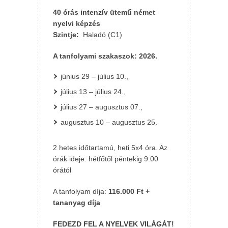
40 órás intenzív ütemű német
nyelvi képzés
Szintje:
Haladó (C1)
A tanfolyami szakaszok: 2026.
június 29 – július 10.,
július 13 – július 24.,
július 27 – augusztus 07.,
augusztus 10 – augusztus 25.
2 hetes időtartamú, heti 5x4 óra. Az
órák ideje: hétfőtől péntekig 9:00
órától
A tanfolyam díja:
116.000 Ft +
tananyag díja
FEDEZD FEL A NYELVEK VILÁGÁT!