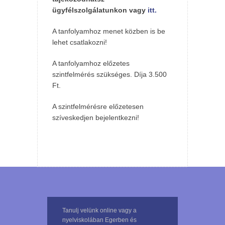
ügyfélszolgálatunkon vagy
itt.
A tanfolyamhoz menet közben is be
lehet csatlakozni!
A tanfolyamhoz előzetes
szintfelmérés szükséges. Díja 3.500
Ft.
A szintfelmérésre előzetesen
szíveskedjen bejelentkezni!
Tanulj velünk online vagy a
nyelviskolában Egerben és