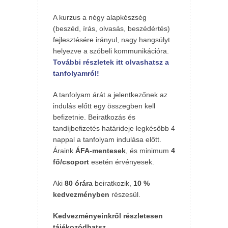
A kurzus a négy alapkészség
(beszéd, írás, olvasás, beszédértés)
fejlesztésére irányul, nagy hangsúlyt
helyezve a szóbeli kommunikációra.
További részletek itt olvashatsz a
tanfolyamról!
A tanfolyam árát a jelentkezőnek az
indulás előtt egy összegben kell
befizetnie. Beiratkozás és
tandíjbefizetés határideje legkésőbb 4
nappal a tanfolyam indulása előtt.
Áraink
ÁFA-mentesek
, és minimum
4
fő/csoport
esetén érvényesek.
Aki
80 órára
beiratkozik,
10 %
kedvezményben
részesül.
Kedvezményeinkről részletesen
tájékozódhatsz