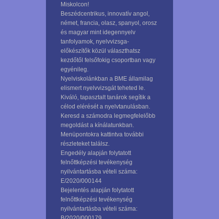
Miskolcon!
Beszédcentrikus, innovatív angol,
német, francia, olasz, spanyol, orosz
és magyar mint idegennyelv
tanfolyamok, nyelvvizsga-
előkészítők közül választhatsz
kezdőtől felsőfokig csoportban vagy
egyénileg.
Nyelviskolánkban a BME államilag
elismert nyelvvizsgát teheted le.
Kiváló, tapasztalt tanárok segítik a
célod elérését a nyelvtanulásban.
Keresd a számodra legmegfelelőbb
megoldást a kínálatunkban.
Menüpontokra kattintva további
részleteket találsz.
Engedély alapján folytatott
felnőttképzési tevékenység
nyilvántartásba vételi száma:
E/2020/000144
Bejelentés alapján folytatott
felnőttképzési tevékenység
nyilvántartásba vételi száma:
B/2020/000179