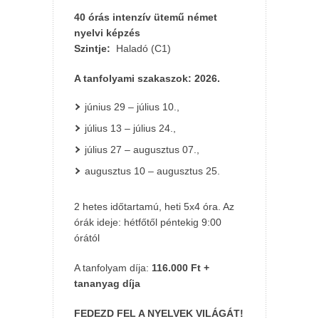
40 órás intenzív ütemű német
nyelvi képzés
Szintje:
Haladó (C1)
A tanfolyami szakaszok: 2026.
június 29 – július 10.,
július 13 – július 24.,
július 27 – augusztus 07.,
augusztus 10 – augusztus 25.
2 hetes időtartamú, heti 5x4 óra. Az
órák ideje: hétfőtől péntekig 9:00
órától
A tanfolyam díja:
116.000 Ft +
tananyag díja
FEDEZD FEL A NYELVEK VILÁGÁT!