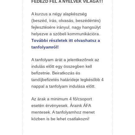
FEDEZD FEL A NYELVEK VILÁGÁT!
A kurzus a négy alapkészség
(beszéd, írás, olvasás, beszédértés)
fejlesztésére irányul, nagy hangsúlyt
helyezve a szóbeli kommunikációra.
További részletek itt olvashatsz a
tanfolyamról!
A tanfolyam árát a jelentkezőnek az
indulás előtt egy összegben kell
befizetnie. Beiratkozás és
tandíjbefizetés határideje legkésőbb 4
nappal a tanfolyam indulása előtt.
Az árak a minimum 4 fő/csoport
esetén érvényesek. Áraink ÁFA
mentesek. A tanfolyamhoz menet
közben is be lehet csatlakozni!