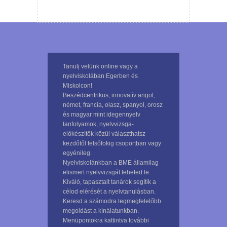
Tanulj velünk online vagy a
nyelviskolában Egerben és
Miskolcon!
Beszédcentrikus, innovatív angol,
német, francia, olasz, spanyol, orosz
és magyar mint idegennyelv
tanfolyamok, nyelvvizsga-
előkészítők közül választhatsz
kezdőtől felsőfokig csoportban vagy
egyénileg.
Nyelviskolánkban a BME államilag
elismert nyelvvizsgát teheted le.
Kiváló, tapasztalt tanárok segítik a
célod elérését a nyelvtanulásban.
Keresd a számodra legmegfelelőbb
megoldást a kínálatunkban.
Menüpontokra kattintva további