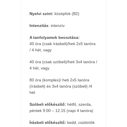
Nyelvi szint:
középfok (B2)
Intenzitás
: intenzív
A tanfolyamok beosztása:
40 óra (csak írásbeli)/heti 2x5 tanóra
/ 4 hét, vagy
40 óra (csak szóbeli)/heti 3x4 tanóra /
4 hét, vagy
80 óra (komplex)/ heti 2x5 tanóra
(írásbeli) és 3x4 tanóra (szóbeli) /4
hét
Szóbeli előkészítő:
hétfő, szerda,
péntek 9:00 – 12:15 (napi 4 tanóra)
Írásbeli előkészítő:
kedd, csütörtök