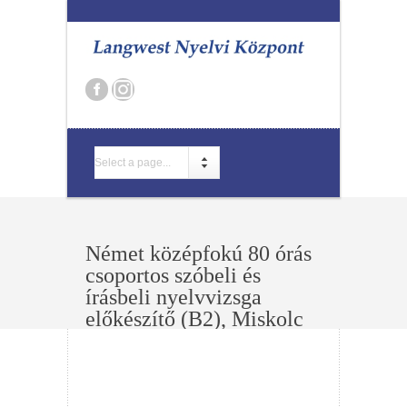
Select a page...
Német középfokú 80 órás
csoportos szóbeli és
írásbeli nyelvvizsga
előkészítő (B2), Miskolc
2026 nyár