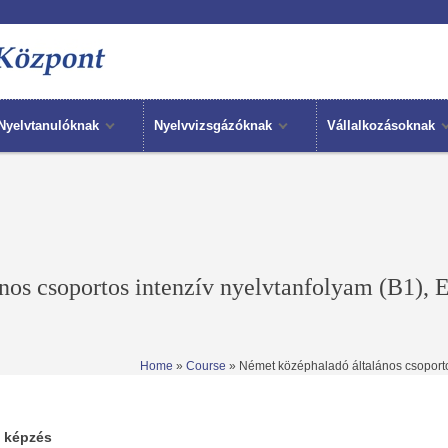
Nyelvtanulóknak
Nyelvvizsgázóknak
Vállalkozásoknak
nos csoportos intenzív nyelvtanfolyam (B1), 
Home
»
Course
» Német középhaladó általános csoportos
i képzés