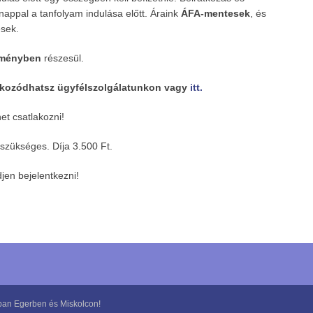
 nappal a tanfolyam indulása előtt. Áraink
ÁFA-mentesek
, és
sek.
zményben
részesül.
ékozódhatsz ügyfélszolgálatunkon vagy
itt.
et csatlakozni!
szükséges. Díja 3.500 Ft.
jen bejelentkezni!
ában Egerben és Miskolcon!