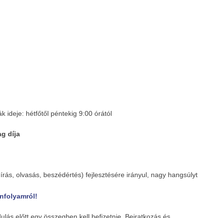
k ideje: hétfőtől péntekig 9:00 órától
g díja
rás, olvasás, beszédértés) fejlesztésére irányul, nagy hangsúlyt
anfolyamról!
ulás előtt egy összegben kell befizetnie. Beiratkozás és