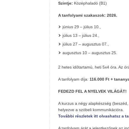
Szintje:
Középhaladó (B1)
A tanfolyami szakaszok: 2026.
június 29 – július 10.,
július 13 – július 24.,
július 27 – augusztus 07.,
augusztus 10 – augusztus 25.
2 hetes időtartamú, heti 5x4 óra. Az órá
A tanfolyam díja:
116.000 Ft + tananya
FEDEZD FEL A NYELVEK VILÁGÁT!
A kurzus a négy alapkészség (beszéd, í
helyezve a szóbeli kommunikációra.
További részletek itt olvashatsz a t
A tanfolyam árát a jelentkezőnek az ind