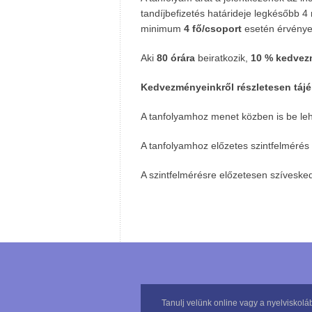
tandíjbefizetés határideje legkésőbb 4
minimum
4 fő/csoport
esetén érvénye
Aki
80 órára
beiratkozik,
10 % kedve
Kedvezményeinkről részletesen táj
A tanfolyamhoz menet közben is be leh
A tanfolyamhoz előzetes szintfelmérés 
A szintfelmérésre előzetesen szívesked
Tanulj velünk online vagy a nyelviskol