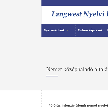
Nyelviskolánk
Online képzések
Német középhaladó általá
40 órás intenzív ütemű német nyelv