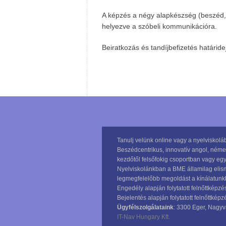
A képzés a négy alapkészség (beszéd, í
helyezve a szóbeli kommunikációra.
Beiratkozás és tandíjbefizetés határide
Tanulj velünk online vagy a nyelviskol
Beszédcentrikus, innovatív angol, német
kezdőtől felsőfokig csoportban vagy egy
Nyelviskolánkban a BME államilag elisme
legmegfelelőbb megoldást a kínálatunkba
Engedély alapján folytatott felnőttképz
Bejelentés alapján folytatott felnőttké
Ügyfélszolgálataink
: 3300 Eger, Nagyvá
IT-Nav Hungary Kft.