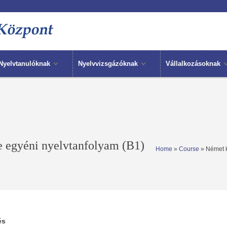
Nyelvtanulóknak
Nyelvvizsgázóknak
Vállalkozásoknak
 egyéni nyelvtanfolyam (B1)
Home
»
Course
» Német k
és