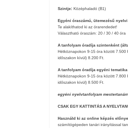
Szintje:
Középhaladó (B1)
Egyéni óraszámú, ütemezésű nyelvi
Te alakíthatod ki az órarendedet!
Választható óraszám: 20 / 30 / 40 óra
A tanfolyam óradíja szintenként (ál
Hétköznapokon 9-15 óra között 7.500 F
időszakon kívül) 8.200 Ft.
A tanfolyam óradíja egyéni tematika
Hétköznapokon 9-15 óra között 7.800 F
időszakon kívül) 8.500 Ft.
egyéni nyelvtanfolyam mestertanárral
CSAK EGY KATTINTÁS A NYELVTAN
Használd ki az online képzés előnye
számítógépeden tanári irányítással tan