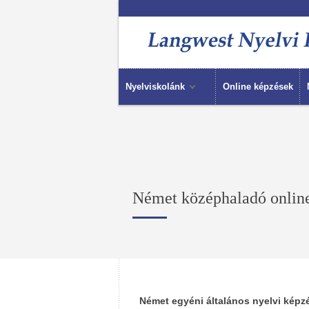
Nyelviskolánk
Online képzések
Német középhaladó online
Német egyéni általános nyelvi képz