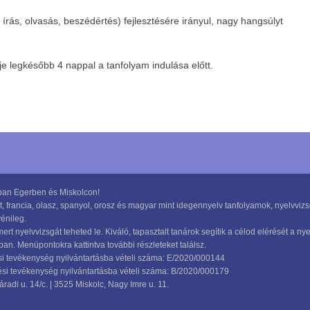
rás, olvasás, beszédértés) fejlesztésére irányul, nagy hangsúlyt
je legkésőbb 4 nappal a tanfolyam indulása előtt.
ában Egerben és Miskolcon!
, francia, olasz, spanyol, orosz és magyar mint idegennyelv tanfolyamok, nyelvvizs
énileg.
rt nyelvvizsgát teheted le. Kiváló, tapasztalt tanárok segítik a célod elérését a 
n. Menüpontokra kattintva további részleteket találsz.
ési tevékenység nyilvántartásba vételi száma: E/2020/000144
pzési tevékenység nyilvántartásba vételi száma: B/2020/000179
radi u. 14/c. | 3525 Miskolc, Nagy Imre u. 11.