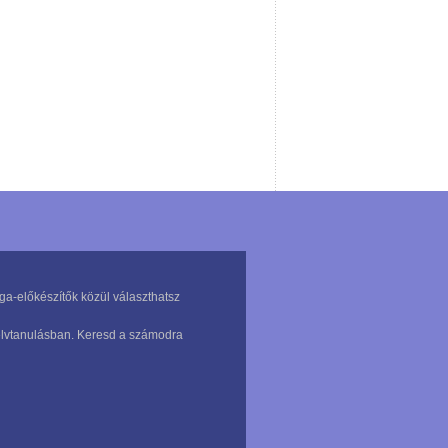
ga-előkészítők közül választhatsz
nyelvtanulásban. Keresd a számodra