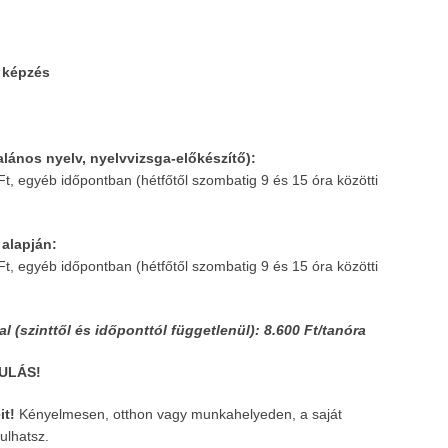
 képzés
talános nyelv, nyelvvizsga-előkészítő):
t, egyéb időpontban (hétfőtől szombatig 9 és 15 óra közötti
 alapján:
t, egyéb időpontban (hétfőtől szombatig 9 és 15 óra közötti
 (szinttől és időponttól függetlenül): 8.600 Ft/tanóra
ULÁS!
it!
Kényelmesen, otthon vagy munkahelyeden, a saját
ulhatsz.