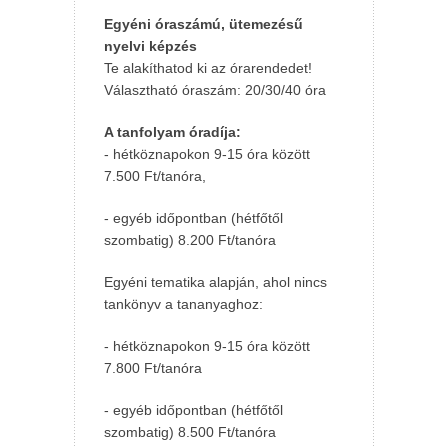
Egyéni óraszámú, ütemezésű
nyelvi képzés
Te alakíthatod ki az órarendedet!
Választható óraszám: 20/30/40 óra
A tanfolyam óradíja:
- hétköznapokon 9-15 óra között
7.500 Ft/tanóra,
- egyéb időpontban (hétfőtől
szombatig) 8.200 Ft/tanóra
Egyéni tematika alapján, ahol nincs
tankönyv a tananyaghoz:
- hétköznapokon 9-15 óra között
7.800 Ft/tanóra
- egyéb időpontban (hétfőtől
szombatig) 8.500 Ft/tanóra