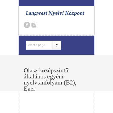
Select a page...
Olasz középszintű
általános egyéni
nyelvtanfolyam (B2),
Eger