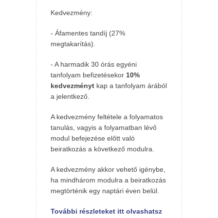
Kedvezmény:
- Áfamentes tandíj (27%
megtakarítás).
- A harmadik 30 órás egyéni
tanfolyam befizetésekor
10%
kedvezményt
kap a tanfolyam árából
a jelentkező.
A kedvezmény feltétele a folyamatos
tanulás, vagyis a folyamatban lévő
modul befejezése előtt való
beiratkozás a következő modulra.
A kedvezmény akkor vehető igénybe,
ha mindhárom modulra a beiratkozás
megtörténik egy naptári éven belül.
További részleteket itt olvashatsz