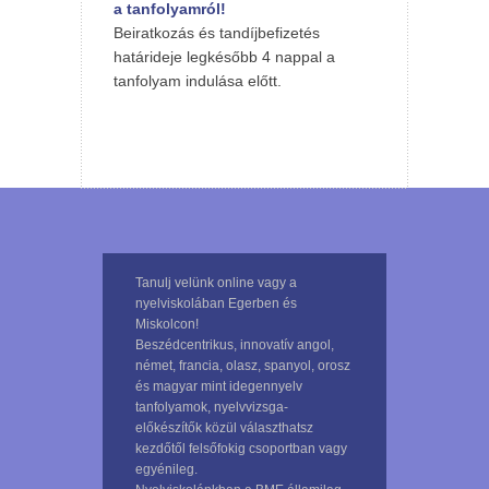
a tanfolyamról!
Beiratkozás és tandíjbefizetés
határideje legkésőbb 4 nappal a
tanfolyam indulása előtt.
Tanulj velünk online vagy a
nyelviskolában Egerben és
Miskolcon!
Beszédcentrikus, innovatív angol,
német, francia, olasz, spanyol, orosz
és magyar mint idegennyelv
tanfolyamok, nyelvvizsga-
előkészítők közül választhatsz
kezdőtől felsőfokig csoportban vagy
egyénileg.