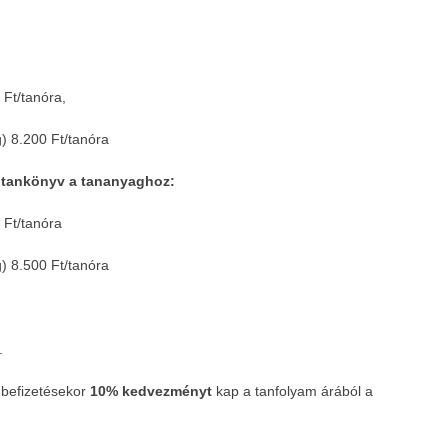
 Ft/tanóra,
) 8.200 Ft/tanóra
s tankönyv a tananyaghoz:
 Ft/tanóra
) 8.500 Ft/tanóra
.
 befizetésekor
10% kedvezményt
kap a tanfolyam árából a