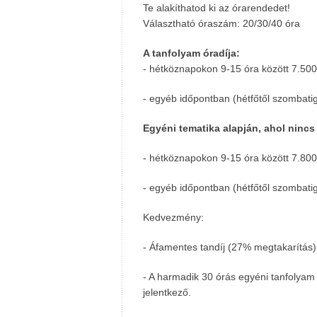
Te alakíthatod ki az órarendedet!
Választható óraszám: 20/30/40 óra
A tanfolyam óradíja:
- hétköznapokon 9-15 óra között 7.500
- egyéb időpontban (hétfőtől szombatig
Egyéni tematika alapján, ahol ninc
- hétköznapokon 9-15 óra között 7.800
- egyéb időpontban (hétfőtől szombatig
Kedvezmény:
- Áfamentes tandíj (27% megtakarítás)
- A harmadik 30 órás egyéni tanfolyam
jelentkező.