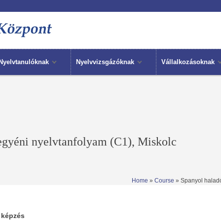
Nyelvtanulóknak
Nyelvvizsgázóknak
Vállalkozásoknak
egyéni nyelvtanfolyam (C1), Miskolc
Home
»
Course
» Spanyol haladó
 képzés