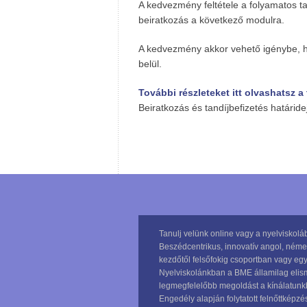
A kedvezmény feltétele a folyamatos ta
beiratkozás a következő modulra.
A kedvezmény akkor vehető igénybe, h
belül.
További részleteket itt olvashatsz a
Beiratkozás és tandíjbefizetés határide
Tanulj velünk online vagy a nyelviskol
Beszédcentrikus, innovatív angol, német
kezdőtől felsőfokig csoportban vagy egy
Nyelviskolánkban a BME államilag elisme
legmegfelelőbb megoldást a kínálatunkba
Engedély alapján folytatott felnőttképz