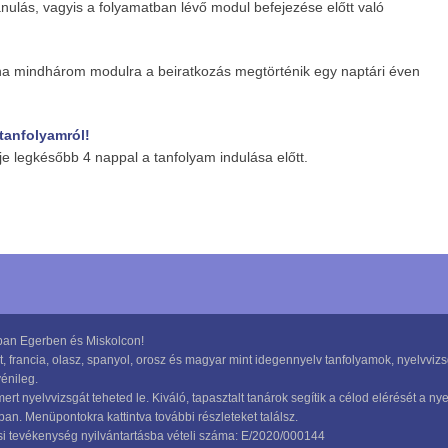
nulás, vagyis a folyamatban lévő modul befejezése előtt való
a mindhárom modulra a beiratkozás megtörténik egy naptári éven
 tanfolyamról!
je legkésőbb 4 nappal a tanfolyam indulása előtt.
ában Egerben és Miskolcon!
, francia, olasz, spanyol, orosz és magyar mint idegennyelv tanfolyamok, nyelvvizs
énileg.
rt nyelvvizsgát teheted le. Kiváló, tapasztalt tanárok segítik a célod elérését a 
n. Menüpontokra kattintva további részleteket találsz.
ési tevékenység nyilvántartásba vételi száma: E/2020/000144