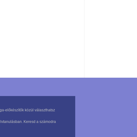
ga-előkészítők közül választhatsz
nyelvtanulásban. Keresd a számodra