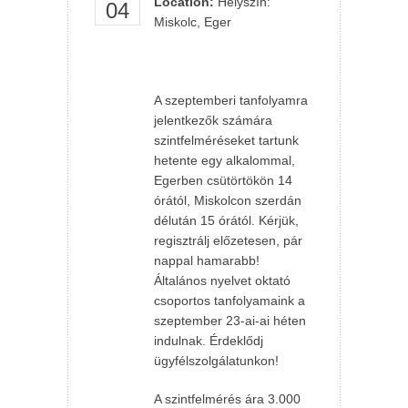
Location:
Helyszín:
04
Miskolc, Eger
A szeptemberi tanfolyamra
jelentkezők számára
szintfelméréseket tartunk
hetente egy alkalommal,
Egerben csütörtökön 14
órától, Miskolcon szerdán
délután 15 órától. Kérjük,
regisztrálj előzetesen, pár
nappal hamarabb!
Általános nyelvet oktató
csoportos tanfolyamaink a
szeptember 23-ai-ai héten
indulnak. Érdeklődj
ügyfélszolgálatunkon!
A szintfelmérés ára 3.000