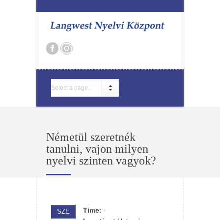
Select a page...
Németül szeretnék
tanulni, vajon milyen
nyelvi szinten vagyok?
Time:
-
SZE