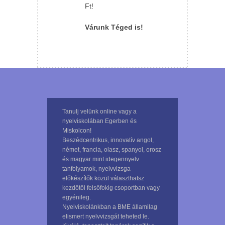
Ft!
Várunk Téged is!
Tanulj velünk online vagy a
nyelviskolában Egerben és
Miskolcon!
Beszédcentrikus, innovatív angol,
német, francia, olasz, spanyol, orosz
és magyar mint idegennyelv
tanfolyamok, nyelvvizsga-
előkészítők közül választhatsz
kezdőtől felsőfokig csoportban vagy
egyénileg.
Nyelviskolánkban a BME államilag
elismert nyelvvizsgát teheted le.